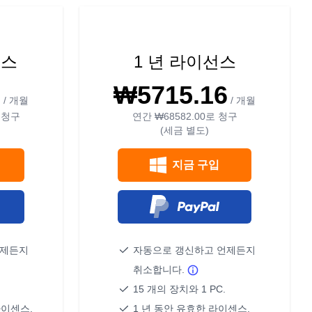
선스
1 년 라이선스
6
₩5715.16
/ 개월
/ 개월
 청구
연간
₩68582.00
로 청구
(세금 별도)
지금 구입
언제든지
자동으로 갱신하고 언제든지
취소합니다.
15 개의 장치와 1 PC.
라이센스.
1 년 동안 유효한 라이센스.