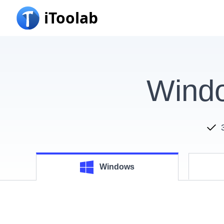
iToolab
Win
Windows