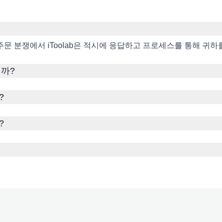
지금 구입
주문 분쟁에서 iToolab은 적시에 응답하고 프로세스를 통해 귀
1개월 또는 1년 라이센스가 자동으로 갱신되며
니까?
언제든지
취소할
수 있습니다.
위의 계획 중 귀하의 비즈니스 요구 사항을 충족
?
하는 계획이 없습니까?
계획을 사용자 정의하십
시오
.
?