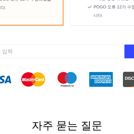
POGO 오류 12가 
다.
니다.
제품:
AnyGo
라이선스 플
랜:
$399.95
$799.95
자주 묻는 질문