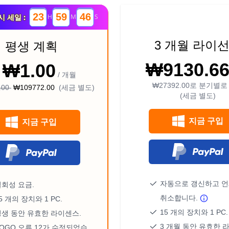
23
59
45
 세일 :
H
M
S
3 개월 라이
평생 계획
₩9130.6
 ₩1.00
/ 개월
₩27392.00
로 분기별로
.00
₩109772.00
(세금 별도)
(세금 별도)
지금 구입
지금 구입
자동으로 갱신하고 
일회성 요금.
취소합니다.
5 개의 장치와 1 PC.
15 개의 장치와 1 PC.
평생 동안 유효한 라이센스.
3 개월 동안 유효한 
OGO 오류 12가 수정되었습