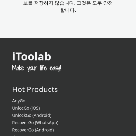
보를 저장하지 않습니다. 그것은 모두 안전
합니다.
iToolab
Hot Products
AnyGo
UnlocGo (iOS)
UnlockGo (Android)
RecoverGo (WhatsApp)
RecoverGo (Android)